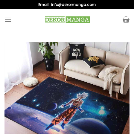
Skip
Emaill:
info@dekormanga.com
to
content