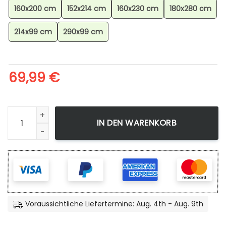
160x200 cm
152x214 cm
160x230 cm
180x280 cm
214x99 cm
290x99 cm
69,99
€
Dragon Ball Goku Anime 5 Teppich, Anime Teppich, Wohnz
IN DEN WARENKORB
Voraussichtliche Liefertermine: Aug. 4th - Aug. 9th