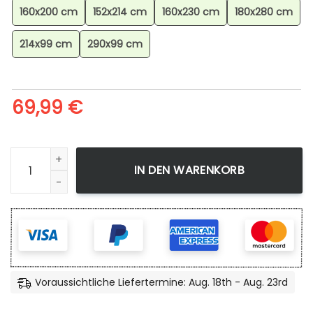
160x200 cm
152x214 cm
160x230 cm
180x280 cm
214x99 cm
290x99 cm
69,99
€
Dragon Ball Characters Hd Teppich, Anime Teppich, Wohn
IN DEN WARENKORB
Voraussichtliche Liefertermine: Aug. 18th - Aug. 23rd