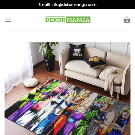
Skip
Emaill:
info@dekormanga.com
to
content