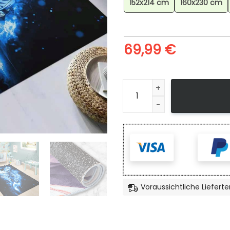
152x214 cm
160x230 cm
69,99
€
Anime Songoku Dragon Ball 
Voraussichtliche Lieferte