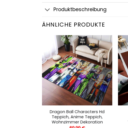
Produktbeschreibung
ÄHNLICHE PRODUKTE
d Trunks Dragon
Dragon Ball Characters Hd
Teppich, Anime
Teppich, Anime Teppich,
Wohnzimmer
Wohnzimmer Dekoration
ration
69,99
€