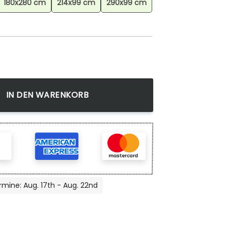
180x280 cm
214x99 cm
290x99 cm
Teppich, Anime Teppich, Wohnzimmer Dekoration Menge
IN DEN WARENKORB
rmine: Aug. 17th - Aug. 22nd