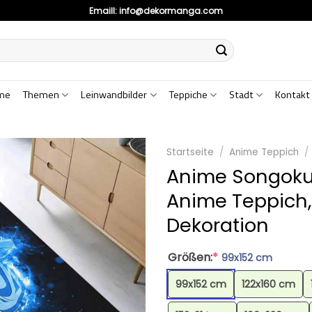
Emaill:
info@dekormanga.com
me
Themen
Leinwandbilder
Teppiche
Stadt
Kontakt
Startseite
/
Anime Teppich
/
Anime Songoku 
Anime Teppich
Dekoration
Größen:
*
99x152 cm
99x152 cm
122x160 cm