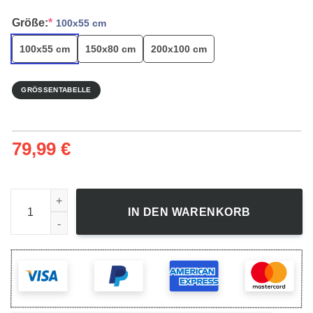
Größe:
*
100x55 cm
100x55 cm
150x80 cm
200x100 cm
GRÖSSENTABELLE
79,99
€
Dragon Ball Goku Anime - Leinwandbild Menge
IN DEN WARENKORB