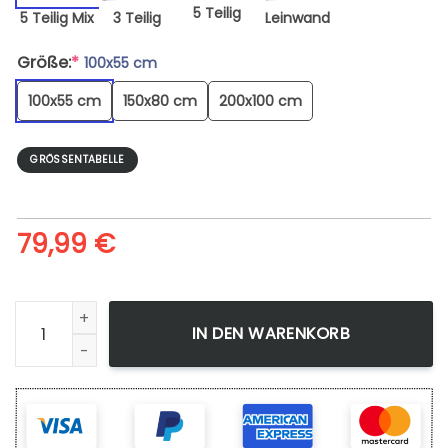
5 Teilig
5 Teilig Mix
3 Teilig
Leinwand
Größe:
*
100x55 cm
100x55 cm
150x80 cm
200x100 cm
GRÖSSENTABELLE
79,99
€
Mode Dieu Dragon Ball Z Goku - Leinwandbild Menge
IN DEN WARENKORB