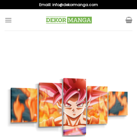
Skip
Emaill:
info@dekormanga.com
to
content