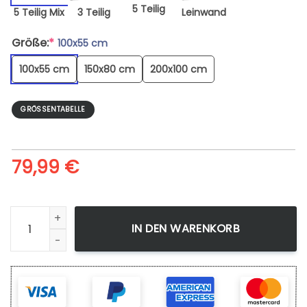
5 Teilig
5 Teilig Mix
3 Teilig
Leinwand
Größe:
*
100x55 cm
100x55 cm
150x80 cm
200x100 cm
GRÖSSENTABELLE
79,99
€
Dragon Ball Goku Anime 1 - Leinwandbild Menge
IN DEN WARENKORB