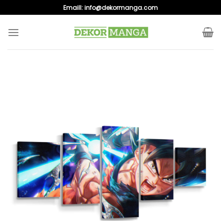
Skip
Emaill:
info@dekormanga.com
to
content