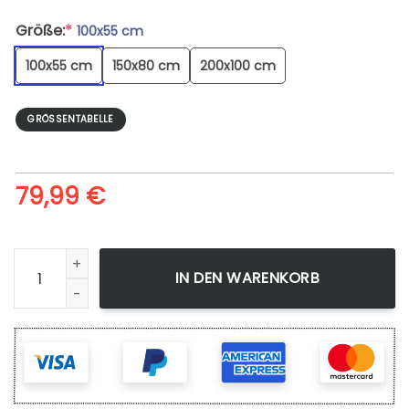
Größe:
*
100x55 cm
100x55 cm
150x80 cm
200x100 cm
GRÖSSENTABELLE
79,99
€
Dragon Ball Z Goku - Leinwandbild Menge
IN DEN WARENKORB