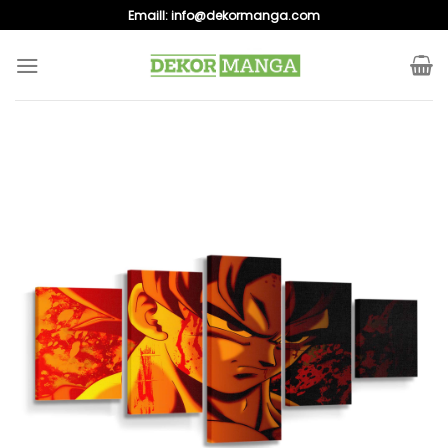
Skip
Emaill:
info@dekormanga.com
to
content