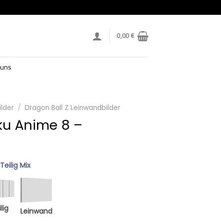
0,00
€
 uns
lder
/
Dragon Ball Z Leinwandbilder
ku Anime 8 –
 Teilig Mix
lig
Leinwand