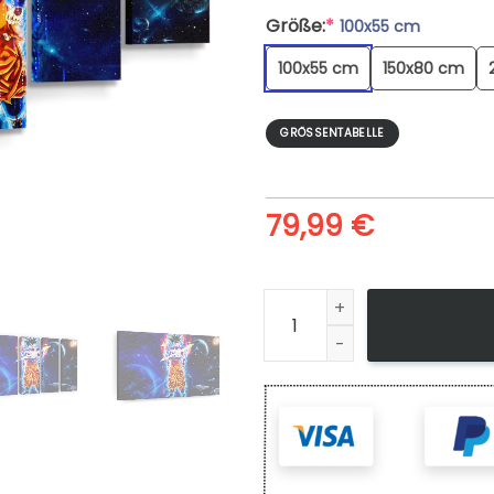
Größe:
*
100x55 cm
100x55 cm
150x80 cm
GRÖSSENTABELLE
79,99
€
Dragon Ball Goku Anime 8 - 