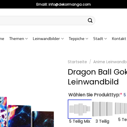
Emaill:
info@dekormanga.com
me
Themen
Leinwandbilder
Teppiche
Stadt
Kontakt
Startseite
/
Anime Leinwandbi
Dragon Ball Go
Leinwandbild
Wählen Sie Produkttyp:
*
5
5 Tei
5 Teilig Mix
3 Teilig