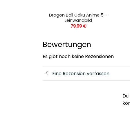
Goku Anime 9 –
Dragon Ball Goku Anime 5 –
andbild
Leinwandbild
,99
€
79,99
€
Bewertungen
Es gibt noch keine Rezensionen
Eine Rezension verfassen
Du 
kö