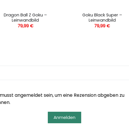
Dragon Ball Z Goku –
Goku Black Super –
Leinwandbild
Leinwandbild
79,99
€
79,99
€
musst angemeldet sein, um eine Rezension abgeben zu
nnen.
Anmelden