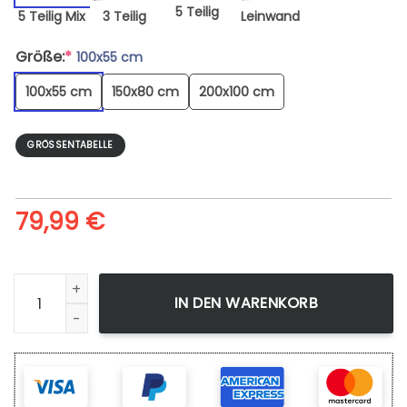
5 Teilig
5 Teilig Mix
3 Teilig
Leinwand
Größe:
*
100x55 cm
100x55 cm
150x80 cm
200x100 cm
GRÖSSENTABELLE
79,99
€
Goku Ssj Zayne King Art - Leinwandbild Menge
IN DEN WARENKORB