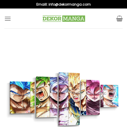
Skip
Emaill:
info@dekormanga.com
to
content