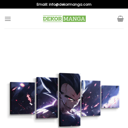
Skip
Emaill:
info@dekormanga.com
to
content