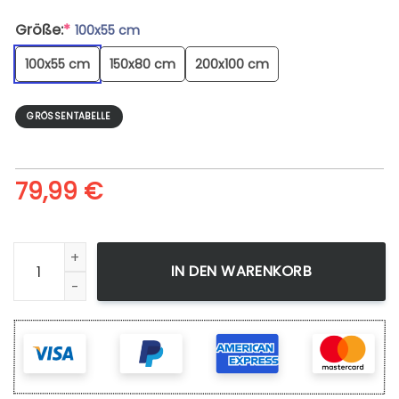
Größe:
*
100x55 cm
100x55 cm
150x80 cm
200x100 cm
GRÖSSENTABELLE
79,99
€
Dragon Ball Vegeta - Leinwandbild Menge
IN DEN WARENKORB