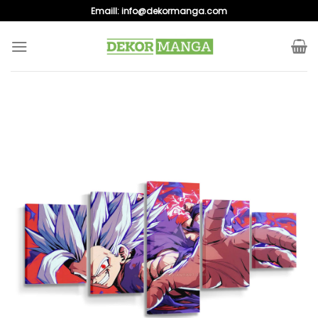
Skip
Emaill:
info@dekormanga.com
to
content