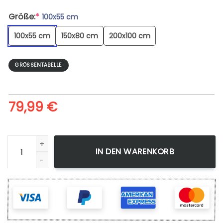
Größe:
*
100x55 cm
100x55 cm
150x80 cm
200x100 cm
GRÖSSENTABELLE
79,99
€
Gohan Beast - Leinwandbild Menge
IN DEN WARENKORB