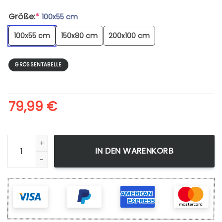
Größe:
*
100x55 cm
100x55 cm
150x80 cm
200x100 cm
GRÖSSENTABELLE
79,99
€
Goku Black Super - Leinwandbild Menge
IN DEN WARENKORB