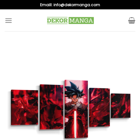
Skip
Emaill:
info@dekormanga.com
to
content