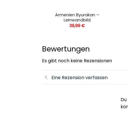
 Zum Herbst –
Armenien Byurakan –
andbild
Leinwandbild
,99
€
39,99
€
Bewertungen
Es gibt noch keine Rezensionen
Eine Rezension verfassen
Du 
kö