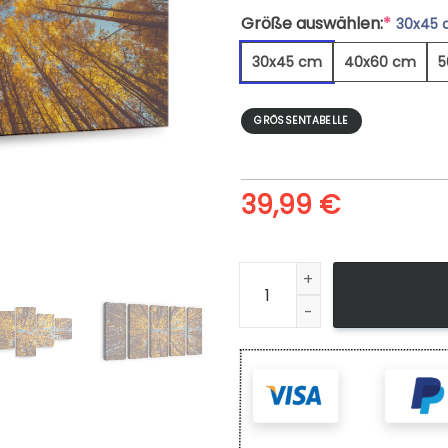
Größe auswählen:
*
30x45
30x45 cm
40x60 cm
5
GRÖSSENTABELLE
39,99
€
Gelbes Herbstdach Des Espe