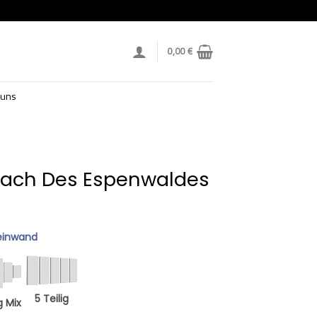
0,00
€
 uns
dach Des Espenwaldes
einwand
5 Teilig
g Mix