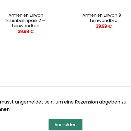
Armenien Eriwan
Armenien Eriwan 9 –
Eisenbahnpark 2 –
Leinwandbild
Leinwandbild
39,99
€
39,99
€
musst angemeldet sein, um eine Rezension abgeben zu
nnen.
Anmelden