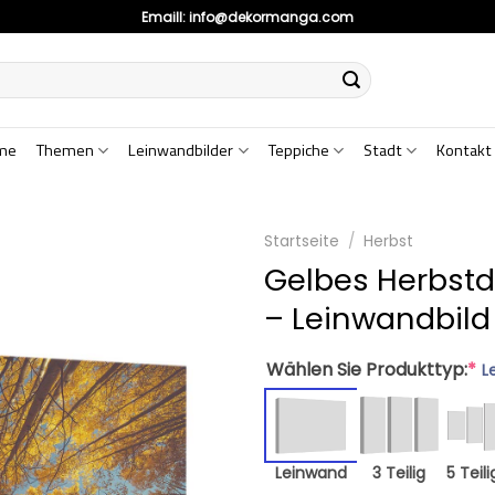
Emaill:
info@dekormanga.com
me
Themen
Leinwandbilder
Teppiche
Stadt
Kontakt
Startseite
/
Herbst
Gelbes Herbst
– Leinwandbild
Wählen Sie Produkttyp:
*
L
Leinwand
3 Teilig
5 Teili