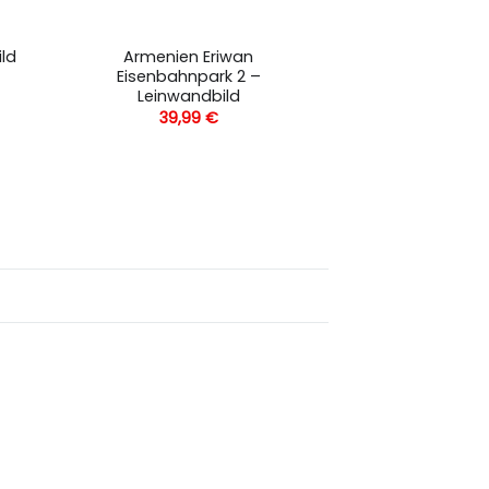
Armenien Eriwan
ild
Eisenbahnpark 2 –
Leinwandbild
39,99
€