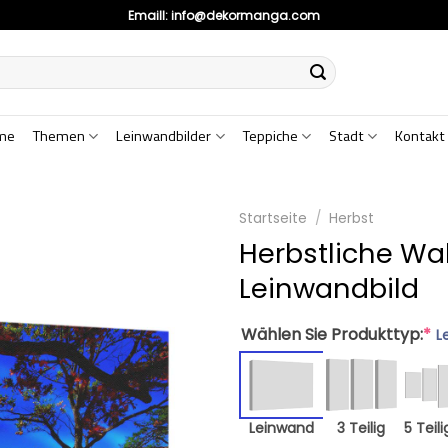
Emaill:
info@dekormanga.com
me
Themen
Leinwandbilder
Teppiche
Stadt
Kontakt
Startseite
/
Herbst
Herbstliche Wa
Leinwandbild
Wählen Sie Produkttyp:
*
L
Leinwand
3 Teilig
5 Teili