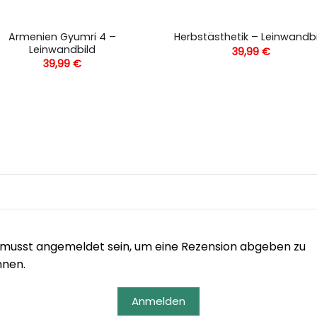
Armenien Gyumri 4 –
Herbstästhetik – Leinwandb
Leinwandbild
39,99
€
39,99
€
musst angemeldet sein, um eine Rezension abgeben zu
nnen.
Anmelden