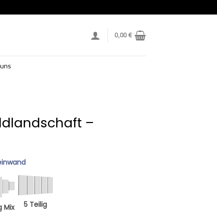
0,00
€
 uns
ldlandschaft –
einwand
5 Teilig
g Mix