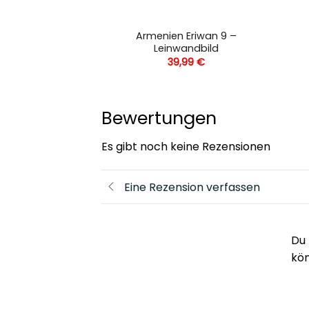
chöne Aussicht
Armenien Eriwan 9 –
erbstbäume –
Leinwandbild
andbild
39,99
€
,99
€
Bewertungen
Es gibt noch keine Rezensionen
Eine Rezension verfassen
Du 
kö