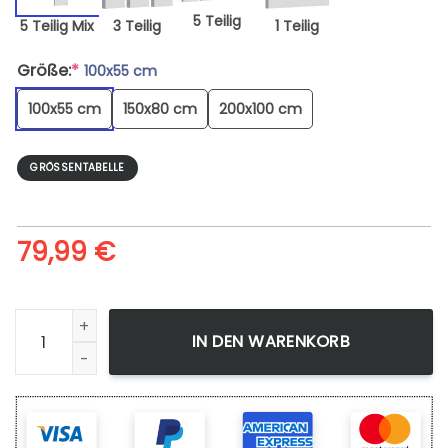
5 Teilig
5 Teilig Mix
3 Teilig
1 Teilig
Größe:
*
100x55 cm
100x55 cm
150x80 cm
200x100 cm
GRÖSSENTABELLE
79,99
€
Leinwandbild Avengers Infinity War Poster 10 Kunstdruck 
IN DEN WARENKORB