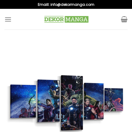
Skip
Emaill:
info@dekormanga.com
to
content