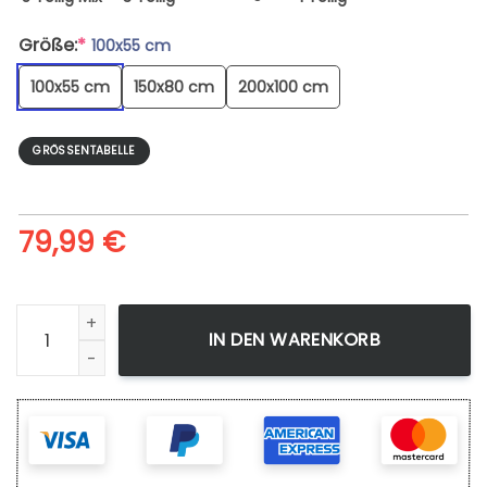
Größe:
*
100x55 cm
100x55 cm
150x80 cm
200x100 cm
GRÖSSENTABELLE
79,99
€
Leinwandbild Bleach 5 Wandbilder Kunstdrucke Menge
IN DEN WARENKORB