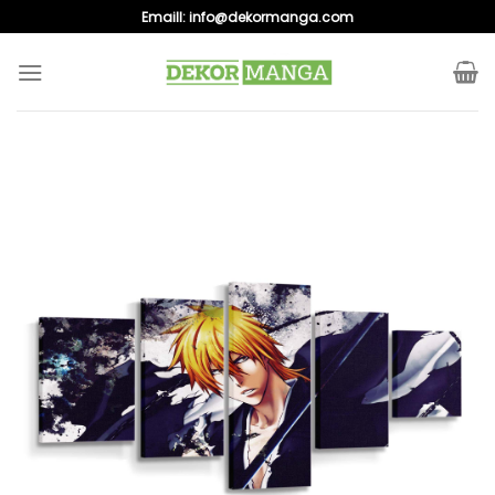
Skip
Emaill:
info@dekormanga.com
to
content