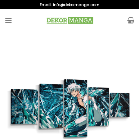
Skip
Emaill:
info@dekormanga.com
to
content