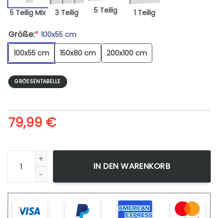
5 Teilig
5 Teilig Mix
3 Teilig
1 Teilig
Größe:
*
100x55 cm
100x55 cm
150x80 cm
200x100 cm
GRÖSSENTABELLE
79,99
€
Leinwandbild Bleach Adult Hitsugaya True Bankai Wandbild
IN DEN WARENKORB