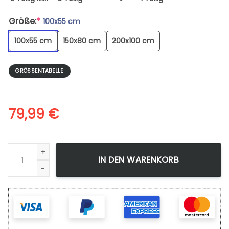
Größe:
*
100x55 cm
100x55 cm
150x80 cm
200x100 cm
GRÖSSENTABELLE
79,99
€
Leinwandbild Bleach Grimmjow Wandbilder Kunstdrucke M
IN DEN WARENKORB