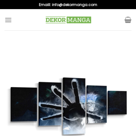
Skip
Emaill:
info@dekormanga.com
to
content