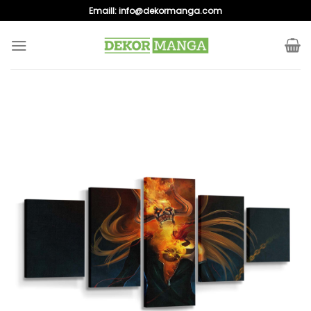
Skip
Emaill:
info@dekormanga.com
to
content