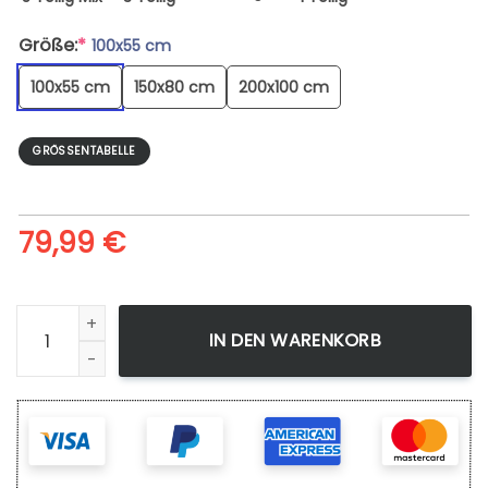
Größe:
*
100x55 cm
100x55 cm
150x80 cm
200x100 cm
GRÖSSENTABELLE
79,99
€
Leinwandbild Bleach Ichigo Hollow Berserk Wandbilder Kun
IN DEN WARENKORB