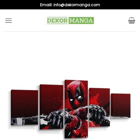
Skip
Emaill:
info@dekormanga.com
to
content