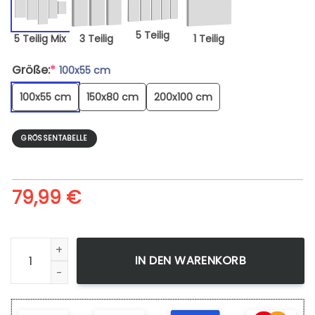
5 Teilig
5 Teilig Mix
3 Teilig
1 Teilig
Größe:
*
100x55 cm
100x55 cm
150x80 cm
200x100 cm
GRÖSSENTABELLE
79,99
€
Leinwandbild Deadpool Marvel 3 fertig gerahmt mit Keilra
IN DEN WARENKORB