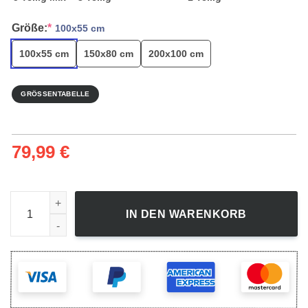
Größe:
*
100x55 cm
100x55 cm
150x80 cm
200x100 cm
GRÖSSENTABELLE
79,99
€
Leinwandbild König Der Löwen Brüllen Pride Rock Menge
IN DEN WARENKORB