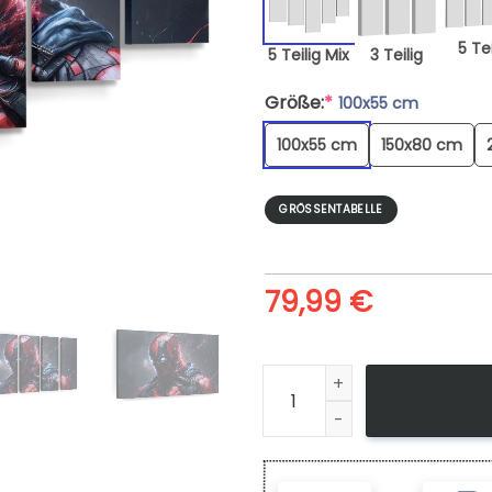
5 Tei
5 Teilig Mix
3 Teilig
Größe:
*
100x55 cm
100x55 cm
150x80 cm
GRÖSSENTABELLE
79,99
€
Leinwandbild Deadpool Marve