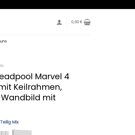
0,00
€
 uns
lm
eadpool Marvel 4
mit Keilrahmen,
 Wandbild mit
 Teilig Mix