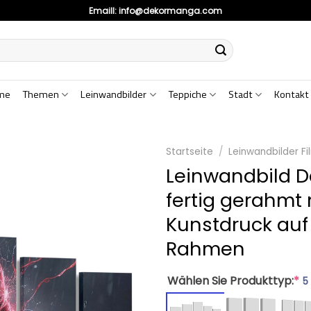
Emaill:
info@dekormanga.com
me
Themen
Leinwandbilder
Teppiche
Stadt
Kontakt
Startseite
/
Leinwandbilder Fi
Leinwandbild D
fertig gerahmt 
Kunstdruck auf
Rahmen
Wählen Sie Produkttyp:
*
5