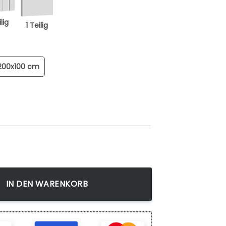
lig
1 Teilig
200x100 cm
l 4 fertig gerahmt mit Keilrahmen, Kunstdruck auf Wandbil
IN DEN WARENKORB