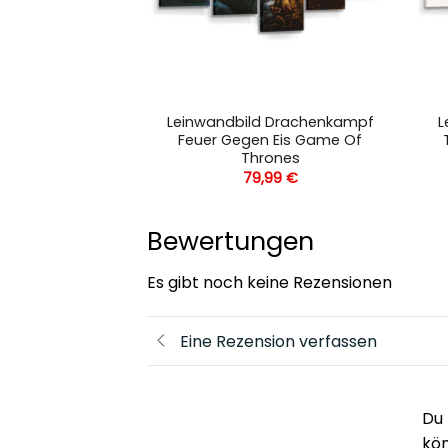
 Der König Der
Leinwandbild Drachenkampf
L
a Timon Und
Feuer Gegen Eis Game Of
mba
Thrones
,99
€
79,99
€
Bewertungen
Es gibt noch keine Rezensionen
Eine Rezension verfassen
Du 
kö