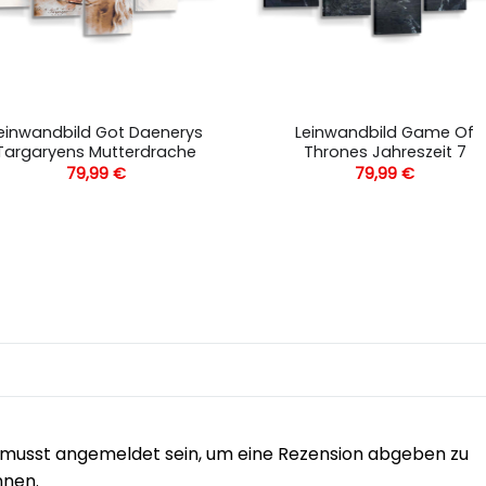
einwandbild Got Daenerys
Leinwandbild Game Of
Targaryens Mutterdrache
Thrones Jahreszeit 7
79,99
€
79,99
€
musst angemeldet sein, um eine Rezension abgeben zu
nnen.