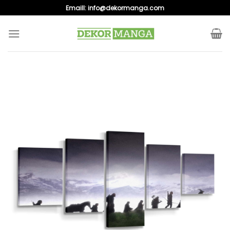
Skip
Emaill:
info@dekormanga.com
to
content