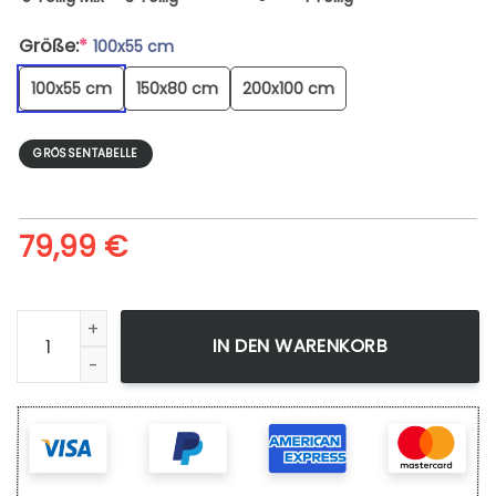
Größe:
*
100x55 cm
100x55 cm
150x80 cm
200x100 cm
GRÖSSENTABELLE
79,99
€
Leinwandbild Der Herr Der Ringe - Die Gefährten Menge
IN DEN WARENKORB