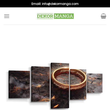
Skip
Emaill:
info@dekormanga.com
to
content