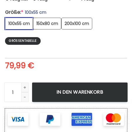
Größe:
*
100x55 cm
100x55 cm
150x80 cm
200x100 cm
GRÖSSENTABELLE
79,99
€
Leinwandbild Der Herr Der Ringe Die Ringe Der Macht Menge
IN DEN WARENKORB