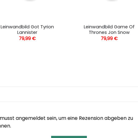
Leinwandbild Got Tyrion
Leinwandbild Game Of
Lannister
Thrones Jon Snow
79,99
€
79,99
€
musst angemeldet sein, um eine Rezension abgeben zu
nnen.