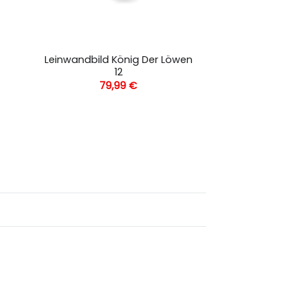
Leinwandbild König Der Löwen
12
79,99
€