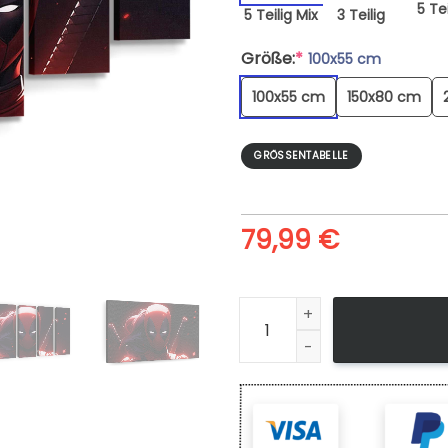
5 Tei
5 Teilig Mix
3 Teilig
Größe:
*
100x55 cm
100x55 cm
150x80 cm
GRÖSSENTABELLE
79,99
€
Leinwandbild Female Deadpo