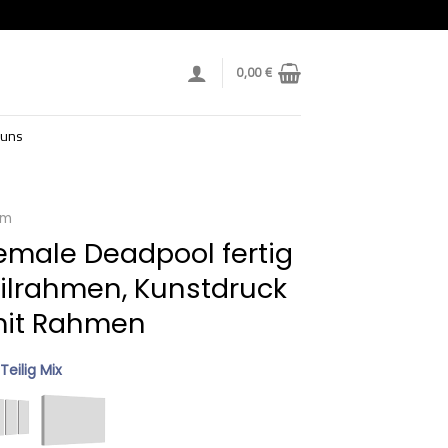
0,00
€
 uns
lm
emale Deadpool fertig
ilrahmen, Kunstdruck
mit Rahmen
 Teilig Mix