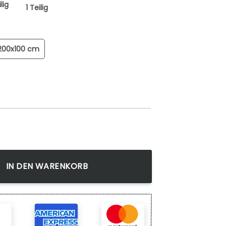
lig
1 Teilig
200x100 cm
ol fertig gerahmt mit Keilrahmen, Kunstdruck auf Wandbild
IN DEN WARENKORB