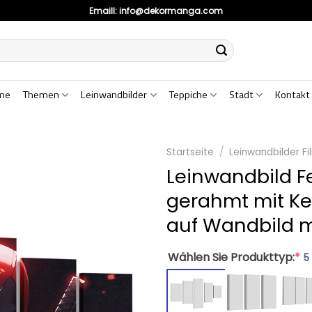
Emaill:
info@dekormanga.com
me
Themen
Leinwandbilder
Teppiche
Stadt
Kontakt
Startseite
/
Leinwandbilder Fi
Leinwandbild F
gerahmt mit Ke
auf Wandbild 
Wählen Sie Produkttyp:
*
5