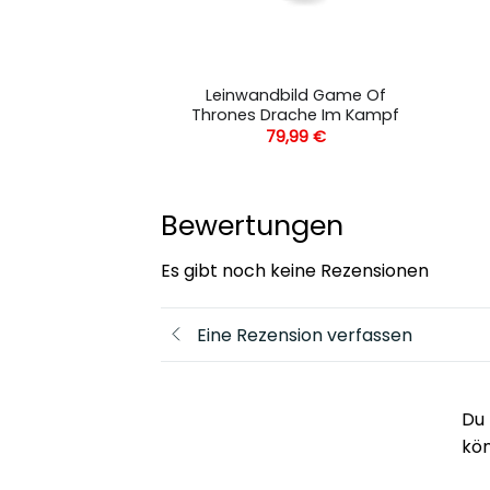
König Der Löwen
Leinwandbild Game Of
ang Silhouette
Thrones Drache Im Kampf
,99
€
79,99
€
Bewertungen
Es gibt noch keine Rezensionen
Eine Rezension verfassen
Du 
kö