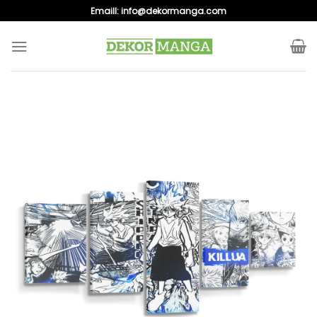
Skip
Emaill:
info@dekormanga.com
to
content