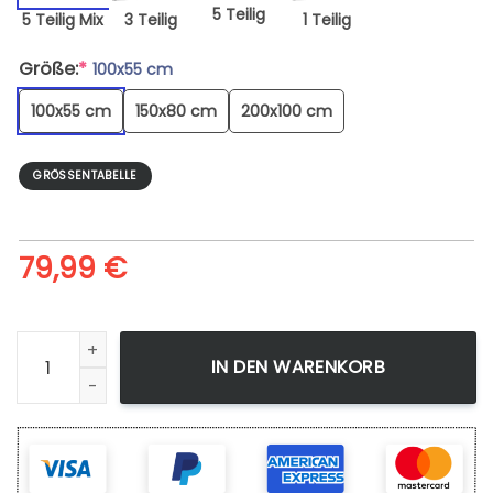
5 Teilig
5 Teilig Mix
3 Teilig
1 Teilig
Größe:
*
100x55 cm
100x55 cm
150x80 cm
200x100 cm
GRÖSSENTABELLE
79,99
€
Leinwandbild Hunter X Hunter 11 Wandbilder Kunstdrucke Me
IN DEN WARENKORB