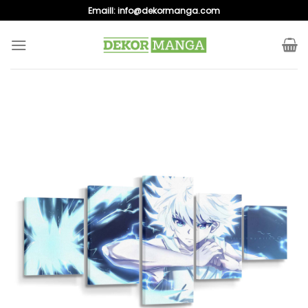
Skip
Emaill:
info@dekormanga.com
to
content