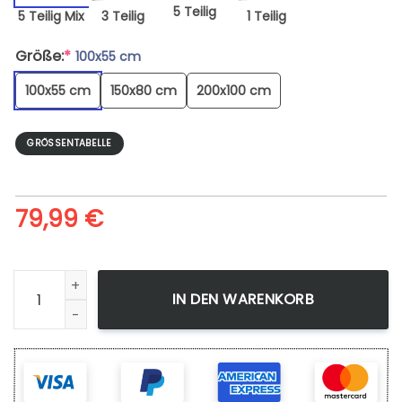
5 Teilig
5 Teilig Mix
3 Teilig
1 Teilig
Größe:
*
100x55 cm
100x55 cm
150x80 cm
200x100 cm
GRÖSSENTABELLE
79,99
€
Leinwandbild Killua - Dark Blue 4 Wandbilder Kunstdrucke M
IN DEN WARENKORB