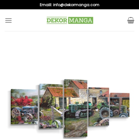
Skip
Emaill:
info@dekormanga.com
to
content