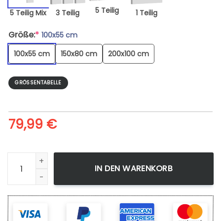
5 Teilig
5 Teilig Mix
3 Teilig
1 Teilig
Größe:
*
100x55 cm
100x55 cm
150x80 cm
200x100 cm
GRÖSSENTABELLE
79,99
€
Leinwandbild John Deere Farm Tractors Agriculture 16 Wan
IN DEN WARENKORB