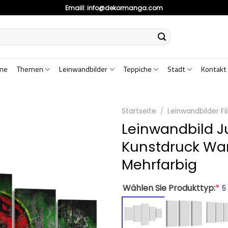
Emaill:
info@dekormanga.com
me
Themen
Leinwandbilder
Teppiche
Stadt
Kontakt
Startseite
/
Leinwandbilder Fi
Leinwandbild Ju
Kunstdruck Wa
Mehrfarbig
Wählen Sie Produkttyp:
*
5