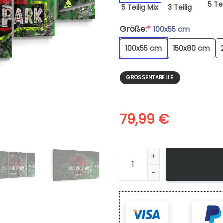
5 Tei
5 Teilig Mix
3 Teilig
Größe:
*
100x55 cm
100x55 cm
150x80 cm
GRÖSSENTABELLE
79,99
€
Leinwandbild Jurassic Park