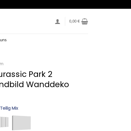
0,00
€
 uns
lm
rassic Park 2
ndbild Wanddeko
 Teilig Mix