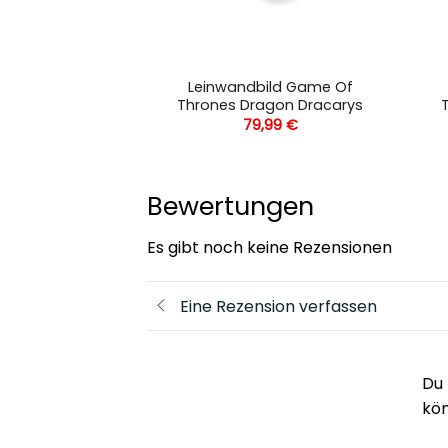
Mortal Kombat X
Leinwandbild Game Of
 Thrones
Thrones Dragon Dracarys
,99
€
79,99
€
Bewertungen
Es gibt noch keine Rezensionen
Eine Rezension verfassen
Du 
kö