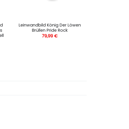
nd
Leinwandbild König Der Löwen
s
Brüllen Pride Rock
ll
79,99
€