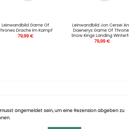
Leinwandbild Game Of
Leinwandbild Jon Cersei A
Thrones Drache Im Kampf
Daenerys Game Of Throne
Snow Kings Landing Winterfe
79,99
€
79,99
€
musst angemeldet sein, um eine Rezension abgeben zu
nnen.