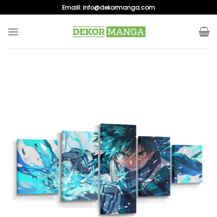
Skip
Emaill:
info@dekormanga.com
to
content