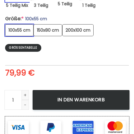
5 Teilig
5 Teilig Mix
3 Teilig
1 Teilig
Größe:
*
100x55 cm
100x55 cm
150x80 cm
200x100 cm
GRÖSSENTABELLE
79,99
€
Leinwandbild My Hero Academia Izuku 3 Wandbilder Kunstd
IN DEN WARENKORB