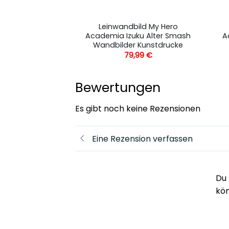
ild My Hero
Leinwandbild My Hero
uku Midoriya
Academia Izuku Alter Smash
A
 Kunstdrucke
Wandbilder Kunstdrucke
,99
€
79,99
€
Bewertungen
Es gibt noch keine Rezensionen
Eine Rezension verfassen
Du 
kö