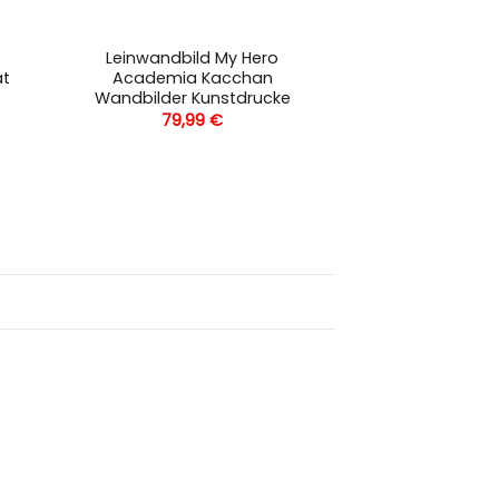
Leinwandbild My Hero
at
Academia Kacchan
Wandbilder Kunstdrucke
79,99
€