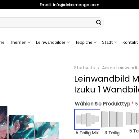
Emaill:
info@dekormanga.com
me
Themen
Leinwandbilder
Teppiche
Stadt
Kontakt
Startseite
/
Anime Leinwandbi
Leinwandbild 
Izuku 1 Wandbi
Wählen Sie Produkttyp:
*
5
5 Tei
5 Teilig Mix
3 Teilig