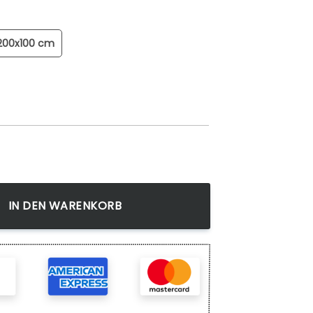
200x100 cm
mia Izuku 1 Wandbilder Kunstdrucke Menge
IN DEN WARENKORB