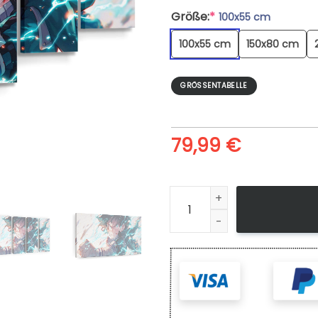
Größe:
*
100x55 cm
100x55 cm
150x80 cm
GRÖSSENTABELLE
79,99
€
Leinwandbild My Hero Acade