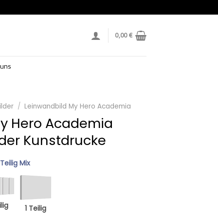
0,00
€
 uns
lder
/
Leinwandbild My Hero Academia
My Hero Academia
lder Kunstdrucke
 Teilig Mix
lig
1 Teilig