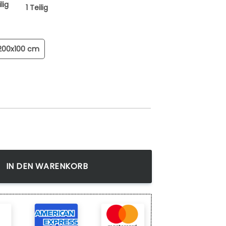
lig
1 Teilig
200x100 cm
mia Izuku Midoriya Wandbilder Kunstdrucke Menge
IN DEN WARENKORB