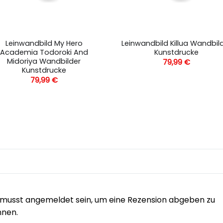
Leinwandbild My Hero
Leinwandbild Killua Wandbil
Academia Todoroki And
Kunstdrucke
Midoriya Wandbilder
79,99
€
Kunstdrucke
79,99
€
musst angemeldet sein, um eine Rezension abgeben zu
nnen.