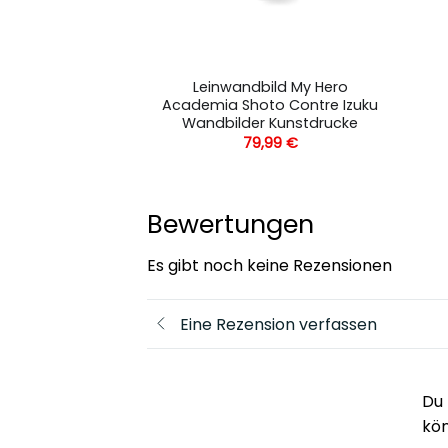
ild My Hero
Leinwandbild My Hero
zuku Et Yuei
Academia Shoto Contre Izuku
 Kunstdrucke
Wandbilder Kunstdrucke
,99
€
79,99
€
Bewertungen
Es gibt noch keine Rezensionen
Eine Rezension verfassen
Du 
kö