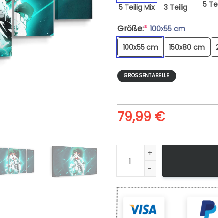
5 Tei
5 Teilig Mix
3 Teilig
Größe:
*
100x55 cm
100x55 cm
150x80 cm
GRÖSSENTABELLE
79,99
€
Leinwandbild My Hero Acade