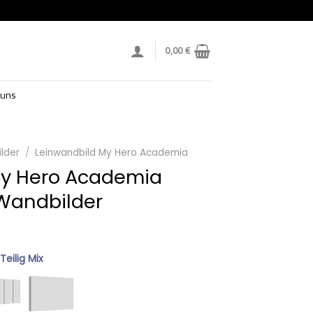
0,00
€
 uns
lder
/
Leinwandbild My Hero Academia
My Hero Academia
 Wandbilder
 Teilig Mix