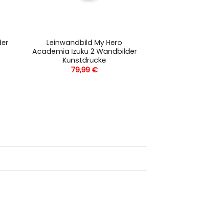
der
Leinwandbild My Hero
Academia Izuku 2 Wandbilder
Kunstdrucke
79,99
€