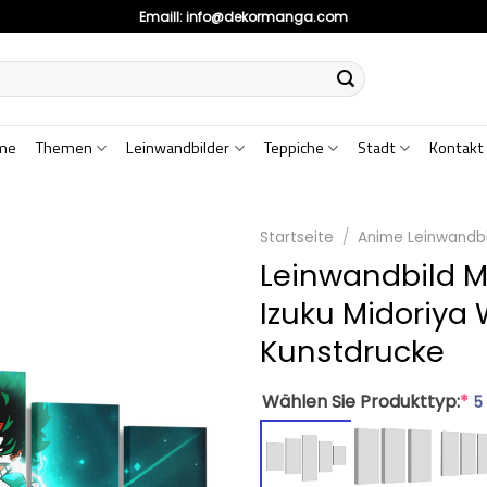
Emaill:
info@dekormanga.com
me
Themen
Leinwandbilder
Teppiche
Stadt
Kontakt
Startseite
/
Anime Leinwandbi
Leinwandbild 
Izuku Midoriya
Kunstdrucke
Wählen Sie Produkttyp:
*
5