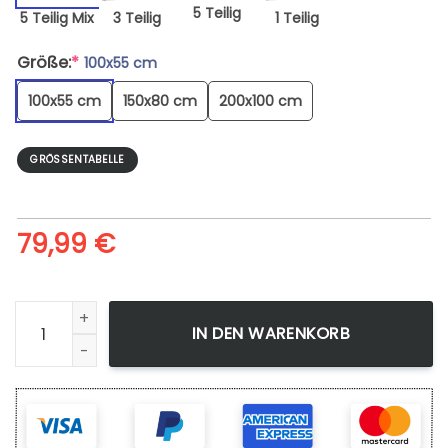
5 Teilig
5 Teilig Mix
3 Teilig
1 Teilig
Größe:
*
100x55 cm
100x55 cm
150x80 cm
200x100 cm
GRÖSSENTABELLE
79,99
€
Leinwandbild My Hero Academia 1 Wandbilder Kunstdrucke
IN DEN WARENKORB