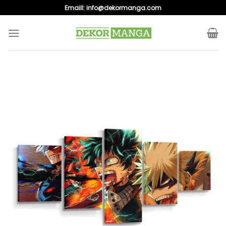
Skip
Emaill:
info@dekormanga.com
to
content