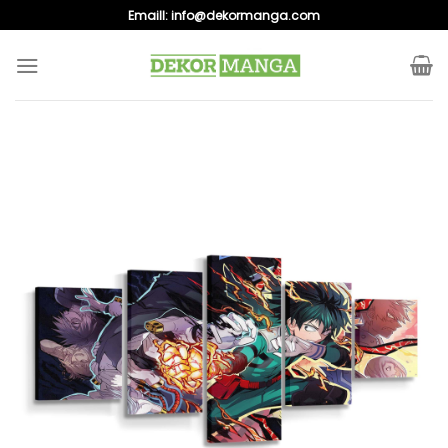
Skip
Emaill:
info@dekormanga.com
to
content