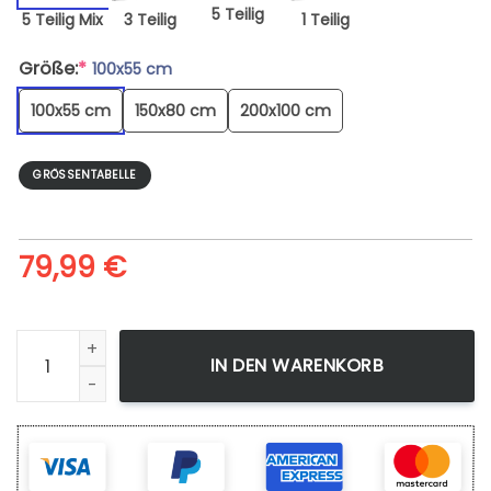
5 Teilig
5 Teilig Mix
3 Teilig
1 Teilig
Größe:
*
100x55 cm
100x55 cm
150x80 cm
200x100 cm
GRÖSSENTABELLE
79,99
€
Leinwandbild My Hero Academia Izuku Wandbilder Kunstdr
IN DEN WARENKORB