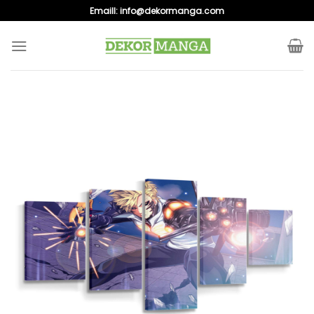
Skip
Emaill:
info@dekormanga.com
to
content