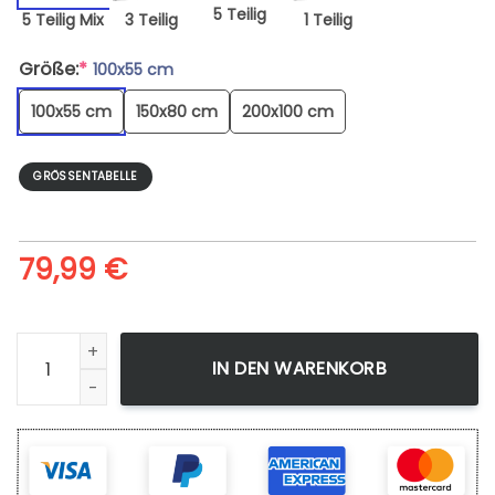
5 Teilig
5 Teilig Mix
3 Teilig
1 Teilig
Größe:
*
100x55 cm
100x55 cm
150x80 cm
200x100 cm
GRÖSSENTABELLE
79,99
€
Leinwandbild One Punch Man Genos Armure Wandbilder Ku
IN DEN WARENKORB