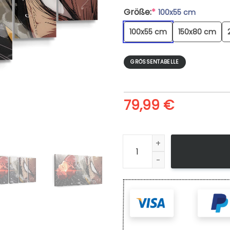
Größe:
*
100x55 cm
100x55 cm
150x80 cm
GRÖSSENTABELLE
79,99
€
Leinwandbild One Punch Ma