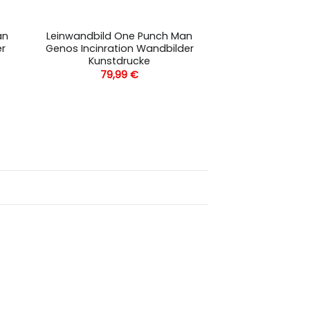
an
Leinwandbild One Punch Man
r
Genos Incinration Wandbilder
Kunstdrucke
79,99
€