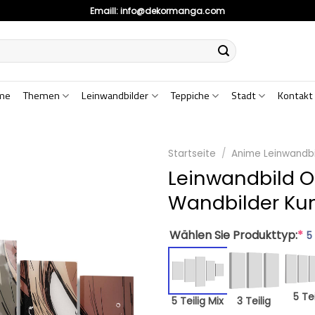
Emaill:
info@dekormanga.com
me
Themen
Leinwandbilder
Teppiche
Stadt
Kontakt
Startseite
/
Anime Leinwandbi
Leinwandbild 
Wandbilder Ku
Wählen Sie Produkttyp:
*
5
5 Tei
5 Teilig Mix
3 Teilig