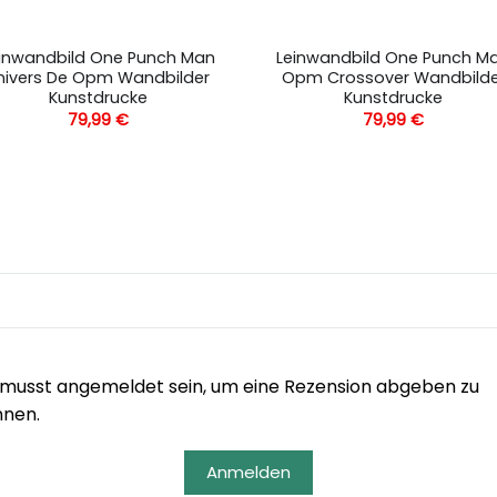
inwandbild One Punch Man
Leinwandbild One Punch M
nivers De Opm Wandbilder
Opm Crossover Wandbilde
Kunstdrucke
Kunstdrucke
79,99
€
79,99
€
musst angemeldet sein, um eine Rezension abgeben zu
nnen.
Anmelden