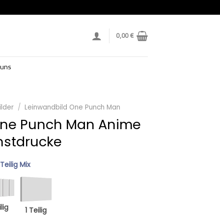
0,00
€
 uns
lder
/
Leinwandbild One Punch Man
One Punch Man Anime
nstdrucke
 Teilig Mix
lig
1 Teilig