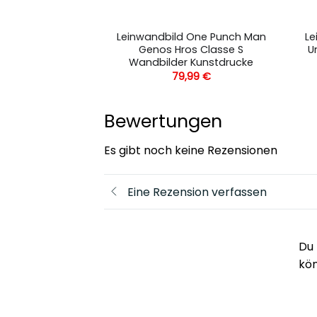
 One Punch Man
Leinwandbild One Punch Man
Le
ros Wandbilder
Genos Hros Classe S
U
drucke
Wandbilder Kunstdrucke
,99
€
79,99
€
Bewertungen
Es gibt noch keine Rezensionen
Eine Rezension verfassen
Du 
kö