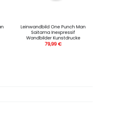
an
Leinwandbild One Punch Man
Saitama Inexpressif
Wandbilder Kunstdrucke
79,99
€