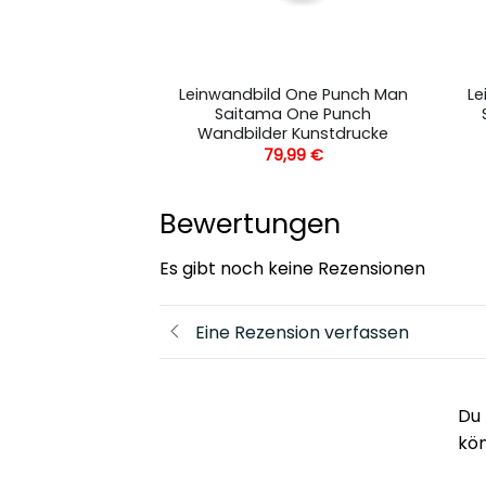
 One Punch Man
Leinwandbild One Punch Man
Le
ne Punch 1
Saitama One Punch
 Kunstdrucke
Wandbilder Kunstdrucke
,99
€
79,99
€
Bewertungen
Es gibt noch keine Rezensionen
Eine Rezension verfassen
Du 
kö