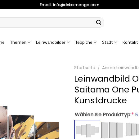
Emaill:
info@dekormanga.com
me
Themen
Leinwandbilder
Teppiche
Stadt
Kontakt
Startseite
/
Anime Leinwandbi
Leinwandbild 
Saitama One P
Kunstdrucke
Wählen Sie Produkttyp:
*
5