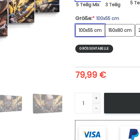
5 Tei
5 Teilig Mix
3 Teilig
Größe:
*
100x55 cm
100x55 cm
150x80 cm
GRÖSSENTABELLE
79,99
€
Leinwandbild One Punch Man