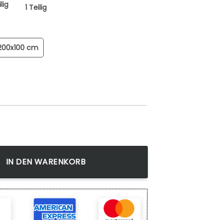
lig
1 Teilig
200x100 cm
 Saitama One Punch 3 Wandbilder Kunstdrucke Menge
IN DEN WARENKORB