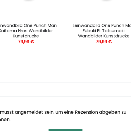
inwandbild One Punch Man
Leinwandbild One Punch M
Saitama Hros Wandbilder
Fubuki Et Tatsumaki
Kunstdrucke
Wandbilder Kunstdrucke
79,99
€
79,99
€
musst angemeldet sein, um eine Rezension abgeben zu
nnen.