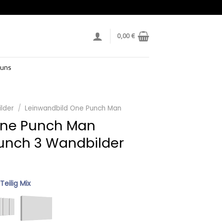
0,00
€
 uns
lder
/
Leinwandbild One Punch Man
One Punch Man
unch 3 Wandbilder
 Teilig Mix