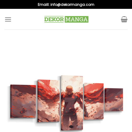
Skip
Emaill:
info@dekormanga.com
to
content