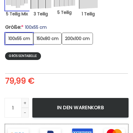
5 Teilig
5 Teilig Mix
3 Teilig
1 Teilig
Größe:
*
100x55 cm
100x55 cm
150x80 cm
200x100 cm
GRÖSSENTABELLE
79,99
€
Leinwandbild One Punch Man Saitama One Punch 1 Wandbil
IN DEN WARENKORB