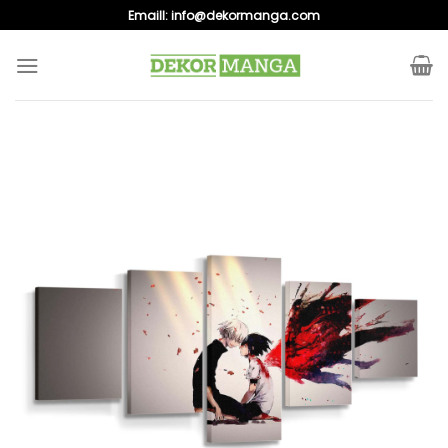
Skip
Emaill:
info@dekormanga.com
to
content