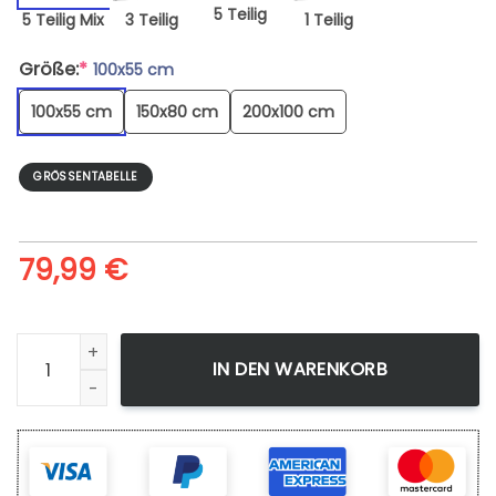
5 Teilig
5 Teilig Mix
3 Teilig
1 Teilig
Größe:
*
100x55 cm
100x55 cm
150x80 cm
200x100 cm
GRÖSSENTABELLE
79,99
€
Leinwandbild Tokyo Ghoul 11 Wandbilder Kunstdrucke Menge
IN DEN WARENKORB