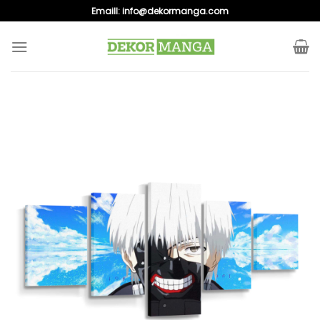
Skip
Emaill:
info@dekormanga.com
to
content