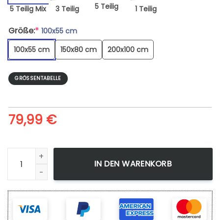
5 Teilig
5 Teilig Mix
3 Teilig
1 Teilig
Größe:
*
100x55 cm
100x55 cm
150x80 cm
200x100 cm
GRÖSSENTABELLE
79,99
€
Leinwandbild Tokyo Ghoul 15 Wandbilder Kunstdrucke Meng
IN DEN WARENKORB