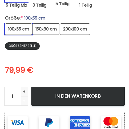
5 Teilig
5 Teilig Mix
3 Teilig
1 Teilig
Größe:
*
100x55 cm
100x55 cm
150x80 cm
200x100 cm
GRÖSSENTABELLE
79,99
€
Leinwandbild Tokyo Ghoul 18 Wandbilder Kunstdrucke Meng
IN DEN WARENKORB