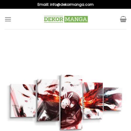
Skip
Emaill:
info@dekormanga.com
to
content