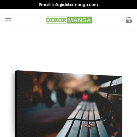
Skip
Emaill:
info@dekormanga.com
to
content