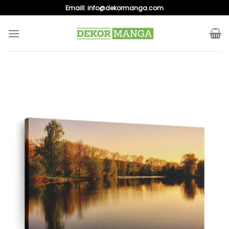
Skip
Emaill:
info@dekormanga.com
to
content