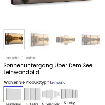
Startseite
/
Herbst
Sonnenuntergang Über Dem See –
Leinwandbild
Wählen Sie Produkttyp:
*
Leinwand
5 Teilig
Leinwand
3 Teilig
5 Teilig Mix