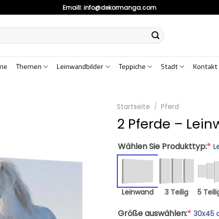
Emaill:
info@dekormanga.com
me
Themen
Leinwandbilder
Teppiche
Stadt
Kontakt
Startseite
/
Pferd
2 Pferde – Lei
Wählen Sie Produkttyp:
*
L
Leinwand
3 Teilig
5 Teili
Größe auswählen:
*
30x45