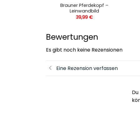
s Pferd 3 –
Brauner Pferdekopf –
andbild
Leinwandbild
,99
€
39,99
€
Bewertungen
Es gibt noch keine Rezensionen
Eine Rezension verfassen
Du 
kö