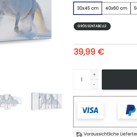
30x45 cm
40x60 cm
5
GRÖSSENTABELLE
39,99
€
2 Pferde - Leinwandbild Men
Voraussichtliche Lieferte