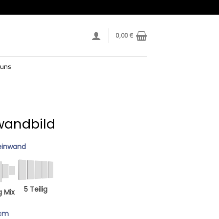
0,00
€
 uns
nwandbild
einwand
5 Teilig
g Mix
 cm