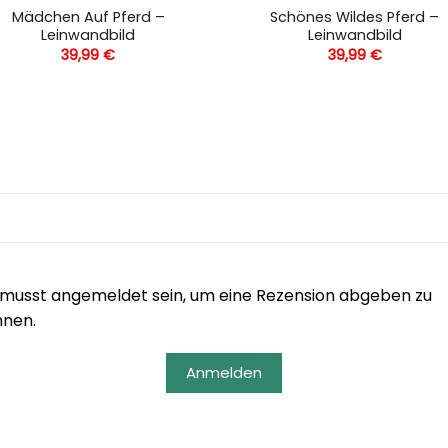
Mädchen Auf Pferd –
Schönes Wildes Pferd –
Leinwandbild
Leinwandbild
39,99
€
39,99
€
musst angemeldet sein, um eine Rezension abgeben zu
nnen.
Anmelden