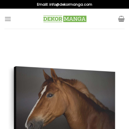
Skip
Emaill:
info@dekormanga.com
to
content