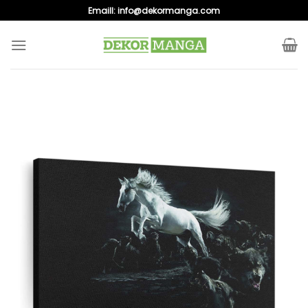
Skip
Emaill:
info@dekormanga.com
to
content