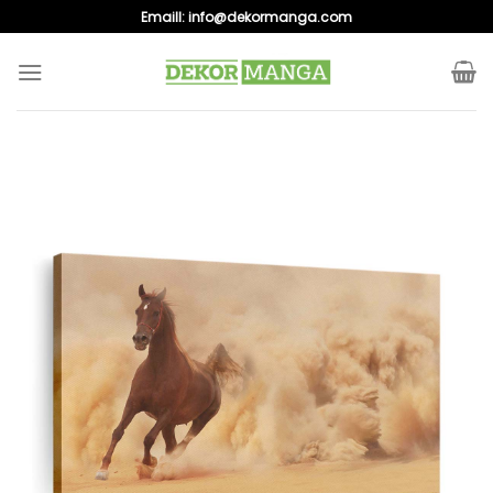
Skip
Emaill:
info@dekormanga.com
to
content