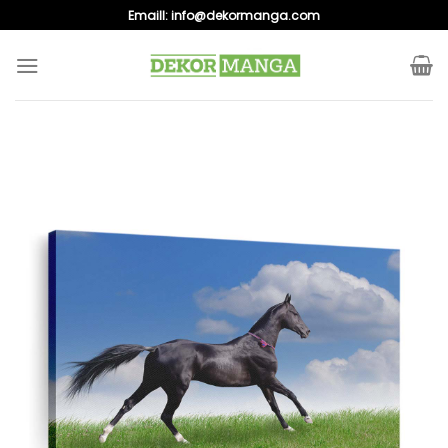
Skip
Emaill:
info@dekormanga.com
to
content