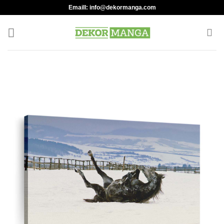
Skip
Emaill:
info@dekormanga.com
to
content