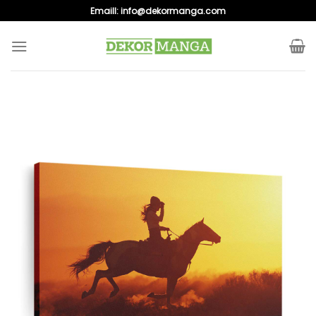
Skip
Emaill:
info@dekormanga.com
to
content